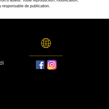
roit d’auteur. Toute reproduction, modification,
du responsable de publication.
di