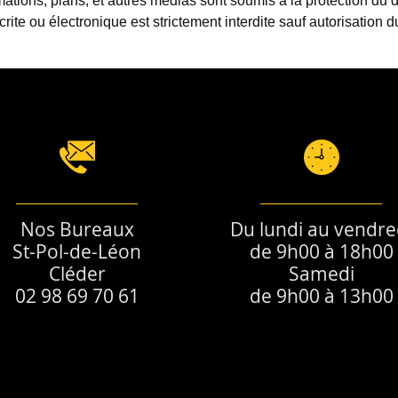
imations, plans, et autres médias sont soumis à la protection du d
rite ou électronique est strictement interdite sauf autorisation 
Nos Bureaux
Du lundi au vendre
St-Pol-de-Léon
de 9h00 à 18h00
Cléder
Samedi
02 98 69 70 61
de 9h00 à 13h00