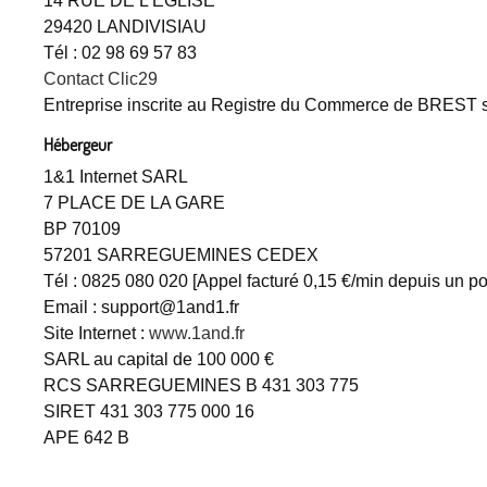
14 RUE DE L'EGLISE
29420 LANDIVISIAU
Tél : 02 98 69 57 83
Contact Clic29
Entreprise inscrite au Registre du Commerce de BREST 
Hébergeur
1&1 Internet SARL
7 PLACE DE LA GARE
BP 70109
57201 SARREGUEMINES CEDEX
Tél : 0825 080 020 [Appel facturé 0,15 €/min depuis un po
Email : support@1and1.fr
Site Internet :
www.1and.fr
SARL au capital de 100 000 €
RCS SARREGUEMINES B 431 303 775
SIRET 431 303 775 000 16
APE 642 B